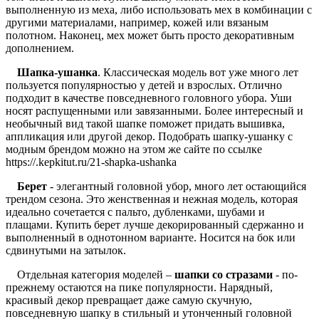
выполненную из меха, либо использовать мех в комбинации с
другими материалами, например, кожей или вязаным
полотном. Наконец, мех может быть просто декоративным
дополнением.
Шапка-ушанка
. Классическая модель вот уже много лет
пользуется популярностью у детей и взрослых. Отлично
подходит в качестве повседневного головного убора. Уши
носят распущенными или завязанными. Более интересный и
необычный вид такой шапке поможет придать вышивка,
аппликация или другой декор. Подобрать шапку-ушанку с
модным брендом можно на этом же сайте по ссылке
https://.kepkitut.ru/21-shapka-ushanka
Берет
- элегантный головной убор, много лет остающийся
трендом сезона. Это женственная и нежная модель, которая
идеально сочетается с пальто, дубленками, шубами и
плащами. Купить берет лучше декорированный сдержанно и
выполненный в однотонном варианте. Носится на бок или
сдвинутыми на затылок.
Отдельная категория моделей –
шапки со стразами
- по-
прежнему остаются на пике популярности. Нарядный,
красивый декор превращает даже самую скучную,
повседневную шапку в стильный и утонченный головной