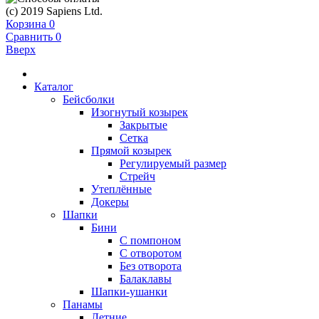
(c) 2019 Sapiens Ltd.
Корзина
0
Сравнить
0
Вверх
Каталог
Бейсболки
Изогнутый козырек
Закрытые
Сетка
Прямой козырек
Регулируемый размер
Стрейч
Утеплённые
Докеры
Шапки
Бини
С помпоном
С отворотом
Без отворота
Балаклавы
Шапки-ушанки
Панамы
Летние