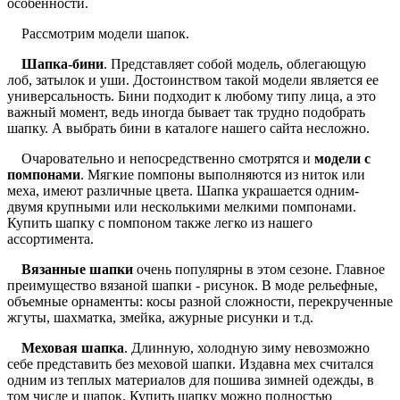
особенности.
Рассмотрим модели шапок.
Шапка-бини
. Представляет собой модель, облегающую
лоб, затылок и уши. Достоинством такой модели является ее
универсальность. Бини подходит к любому типу лица, а это
важный момент, ведь иногда бывает так трудно подобрать
шапку. А выбрать бини в каталоге нашего сайта несложно.
Очаровательно и непосредственно смотрятся и
модели с
помпонами
. Мягкие помпоны выполняются из ниток или
меха, имеют различные цвета. Шапка украшается одним-
двумя крупными или несколькими мелкими помпонами.
Купить шапку с помпоном также легко из нашего
ассортимента.
Вязанные шапки
очень популярны в этом сезоне. Главное
преимущество вязаной шапки - рисунок. В моде рельефные,
объемные орнаменты: косы разной сложности, перекрученные
жгуты, шахматка, змейка, ажурные рисунки и т.д.
Меховая шапка
. Длинную, холодную зиму невозможно
себе представить без меховой шапки. Издавна мех считался
одним из теплых материалов для пошива зимней одежды, в
том числе и шапок. Купить шапку можно полностью