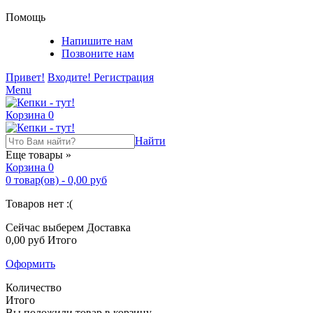
Помощь
Напишите нам
Позвоните нам
Привет!
Входите!
Регистрация
Menu
Корзина
0
Найти
Еще товары »
Корзина
0
0
товар(ов)
-
0,00 руб
Товаров нет :(
Сейчас выберем
Доставка
0,00 руб
Итого
Оформить
Количество
Итого
Вы положили товар в корзину